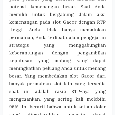
potensi kemenangan besar. Saat Anda
memilih untuk bergabung dalam aksi
kemenangan pada slot Gacor dengan RTP
tinggi, Anda tidak hanya memainkan
permainan; Anda terlibat dalam pengejaran
strategis yang menggabungkan
keberuntungan dengan pengambilan
keputusan yang matang yang dapat
meningkatkan peluang Anda untuk menang
besar. Yang membedakan slot Gacor dari
banyak permainan slot lain yang tersedia
saat ini adalah rasio RTP-nya yang
mengesankan, yang sering kali melebihi
96%. Ini berarti bahwa untuk setiap dolar
yang dipertaruhkan, pemain dapat