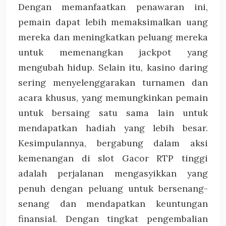
Dengan memanfaatkan penawaran ini,
pemain dapat lebih memaksimalkan uang
mereka dan meningkatkan peluang mereka
untuk memenangkan jackpot yang
mengubah hidup. Selain itu, kasino daring
sering menyelenggarakan turnamen dan
acara khusus, yang memungkinkan pemain
untuk bersaing satu sama lain untuk
mendapatkan hadiah yang lebih besar.
Kesimpulannya, bergabung dalam aksi
kemenangan di slot Gacor RTP tinggi
adalah perjalanan mengasyikkan yang
penuh dengan peluang untuk bersenang-
senang dan mendapatkan keuntungan
finansial. Dengan tingkat pengembalian