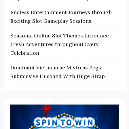
Endless Entertainment Journeys through
Exciting Slot Gameplay Sessions
Seasonal Online Slot Themes Introduce
Fresh Adventures throughout Every
Celebration
Dominant Vietnamese Mistress Pegs
Submissive Husband With Huge Strap