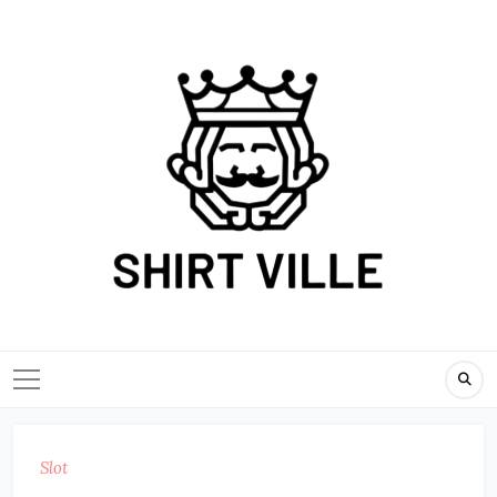
Skip
to
content
Slot