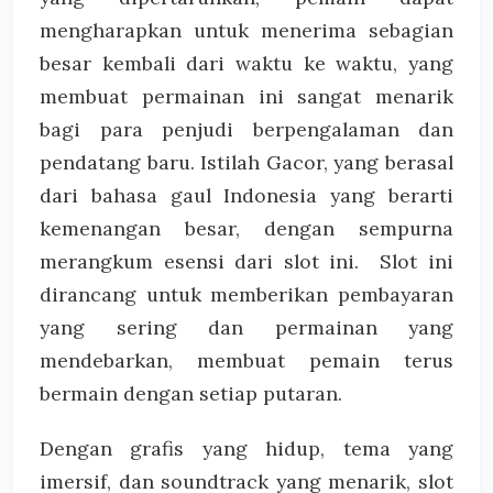
mengharapkan untuk menerima sebagian
besar kembali dari waktu ke waktu, yang
membuat permainan ini sangat menarik
bagi para penjudi berpengalaman dan
pendatang baru. Istilah Gacor, yang berasal
dari bahasa gaul Indonesia yang berarti
kemenangan besar, dengan sempurna
merangkum esensi dari slot ini. Slot ini
dirancang untuk memberikan pembayaran
yang sering dan permainan yang
mendebarkan, membuat pemain terus
bermain dengan setiap putaran.
Dengan grafis yang hidup, tema yang
imersif, dan soundtrack yang menarik, slot