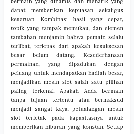
bermain yang dinamis dan menarik yang
dapat memberikan kepuasan sekaligus
keseruan. Kombinasi hasil yang cepat,
topik yang tampak memukau, dan elemen
tambahan menjamin bahwa pemain selalu
terlibat, terlepas dari apakah kesuksesan
besar belum datang. Kesederhanaan
permainan, yang dipadukan dengan
peluang untuk mendapatkan hadiah besar,
menjadikan mesin slot salah satu pilihan
paling terkenal. Apakah Anda bermain
tanpa tujuan tertentu atau bermaksud
menjadi sangat kaya, petualangan mesin
slot terletak pada kapasitasnya untuk
memberikan hiburan yang konstan. Setiap