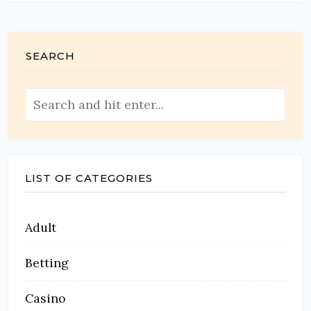
SEARCH
LIST OF CATEGORIES
Adult
Betting
Casino