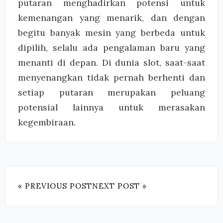
putaran menghadirkan potensi untuk
kemenangan yang menarik, dan dengan
begitu banyak mesin yang berbeda untuk
dipilih, selalu ada pengalaman baru yang
menanti di depan. Di dunia slot, saat-saat
menyenangkan tidak pernah berhenti dan
setiap putaran merupakan peluang
potensial lainnya untuk merasakan
kegembiraan.
« PREVIOUS POST
NEXT POST »