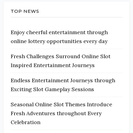
TOP NEWS
Enjoy cheerful entertainment through
online lottery opportunities every day
Fresh Challenges Surround Online Slot
Inspired Entertainment Journeys
Endless Entertainment Journeys through
Exciting Slot Gameplay Sessions
Seasonal Online Slot Themes Introduce
Fresh Adventures throughout Every
Celebration