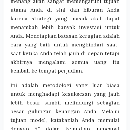
menang akan sangat memengaruhi tujuan
utama Anda di sini dan hiburan Anda
karena strategi yang masuk akal dapat
menambah lebih banyak investasi untuk
Anda. Menetapkan batasan kerugian adalah
cara yang baik untuk menghindari saat-
saat ketika Anda telah jauh di depan tetapi
akhirnya mengalami semua uang itu
kembali ke tempat perjudian.
Ini adalah metodologi yang luar biasa
untuk menghadapi kesuksesan yang jauh
lebih besar sambil melindungi sebagian
besar gulungan keuangan Anda. Melalui
tujuan model, katakanlah Anda memulai
dengan 50 dolar, kemudian mencapai