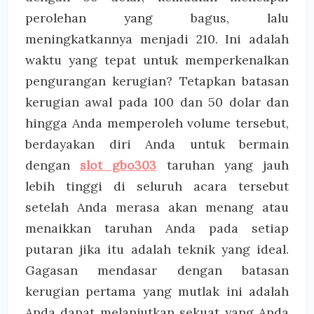
perolehan yang bagus, lalu
meningkatkannya menjadi 210. Ini adalah
waktu yang tepat untuk memperkenalkan
pengurangan kerugian? Tetapkan batasan
kerugian awal pada 100 dan 50 dolar dan
hingga Anda memperoleh volume tersebut,
berdayakan diri Anda untuk bermain
dengan
slot gbo303
taruhan yang jauh
lebih tinggi di seluruh acara tersebut
setelah Anda merasa akan menang atau
menaikkan taruhan Anda pada setiap
putaran jika itu adalah teknik yang ideal.
Gagasan mendasar dengan batasan
kerugian pertama yang mutlak ini adalah
Anda dapat melanjutkan sekuat yang Anda