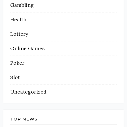
Gambling
Health
Lottery
Online Games
Poker
Slot
Uncategorized
TOP NEWS