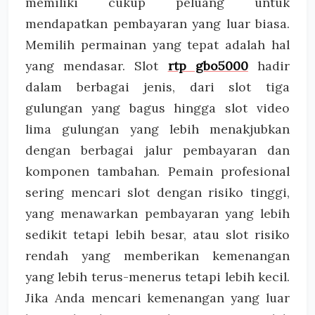
memiliki cukup peluang untuk
mendapatkan pembayaran yang luar biasa.
Memilih permainan yang tepat adalah hal
yang mendasar. Slot
rtp gbo5000
hadir
dalam berbagai jenis, dari slot tiga
gulungan yang bagus hingga slot video
lima gulungan yang lebih menakjubkan
dengan berbagai jalur pembayaran dan
komponen tambahan. Pemain profesional
sering mencari slot dengan risiko tinggi,
yang menawarkan pembayaran yang lebih
sedikit tetapi lebih besar, atau slot risiko
rendah yang memberikan kemenangan
yang lebih terus-menerus tetapi lebih kecil.
Jika Anda mencari kemenangan yang luar