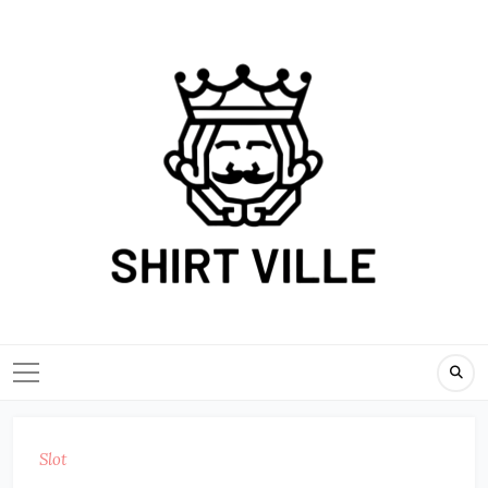
Skip
to
content
Slot