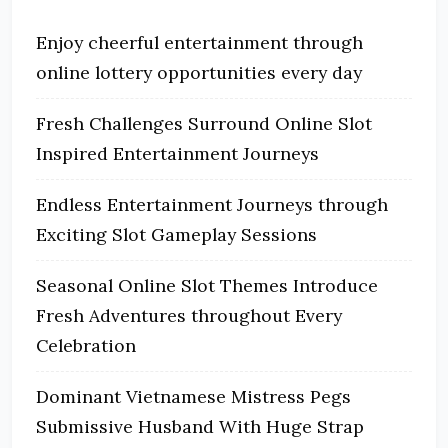
Enjoy cheerful entertainment through
online lottery opportunities every day
Fresh Challenges Surround Online Slot
Inspired Entertainment Journeys
Endless Entertainment Journeys through
Exciting Slot Gameplay Sessions
Seasonal Online Slot Themes Introduce
Fresh Adventures throughout Every
Celebration
Dominant Vietnamese Mistress Pegs
Submissive Husband With Huge Strap