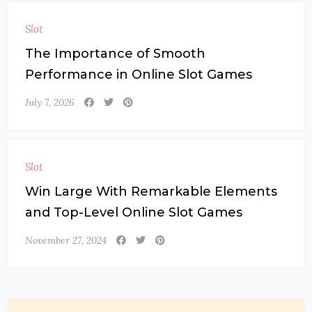
Slot
The Importance of Smooth
Performance in Online Slot Games
July 7, 2026
Slot
Win Large With Remarkable Elements
and Top-Level Online Slot Games
November 27, 2024